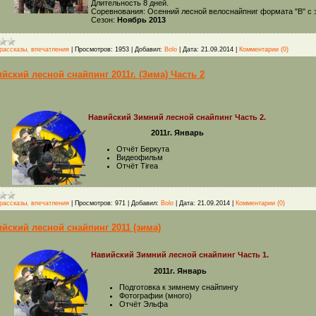
Длительность 8 дней.
Соревнования: Осенний лесной велоснайпниг формата "B" с
Сезон:
Ноябрь 2013
рассказы, впечатления
|
Просмотров:
1953
|
Добавил:
Bolo
|
Дата:
21.09.2014
|
Комментарии (0)
йский лесной снайпинг 2011г. (Зима) Часть 2
Навийский Зимний лесной снайпинг Часть 2.
2011г. Январь
Отчёт Беркута
Видеофильм
Отчёт Tirea
рассказы, впечатления
|
Просмотров:
971
|
Добавил:
Bolo
|
Дата:
21.09.2014
|
Комментарии (0)
йский лесной снайпинг 2011 (зима)
Навийский Зимний лесной снайпинг Часть 1.
2011г. Январь
Подготовка к зимнему снайпингу
Фотографии (много)
Отчёт Эльфа