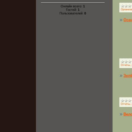
Онлайн всего:
1
Гостей:
1
Организ
Пользователей:
0
Осен
Отчёты, 
Зелё
Отчёты, 
Вело