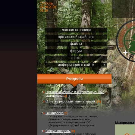
Суббота
08.08.2026
03:29
главная страница
про лесной снайпинг
файлы
форум
фото
информация о сайте
Разделы
Организационные и информационные
материалы
[8]
Отчёты, рассказы, впечатления
[29]
Фото, видео и описания проведённых
соревнований по "Лесному снайпингу"
Экипировка
[5]
Об оружии, что используется, тюнинг,
решения, специальные вопросы,
возможности и перспективы. Об
Материалы 
оборудовании и прочей экипировке
Общие вопросы
[0]
Материалы, сопряжённые с "Лесным