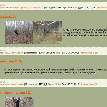
ационные и информационные материалы
|
Просмотров:
1233
|
Добавил:
Bolo
|
Дата:
13.11.2015
|
Коммент
ение 2015
Отчёты о осеннем лесном велоснай
заездов с ожесточённой тактикой 
октябре, когда ещё осень не стала 
рассказы, впечатления
|
Просмотров:
1293
|
Добавил:
Bolo
|
Дата:
28.10.2015
|
Комментарии (8)
ный снег 2015
О проведении зимнегно лесного снайпинга в январе 2015г. нашим кланом. Зимоква
тренировака, упражнения и соревнования с пистолетами, и многое другое...
рассказы, впечатления
|
Просмотров:
1185
|
Добавил:
Bolo
|
Дата:
13.01.2015
|
Комментарии (0)
снайпинг осени 2014