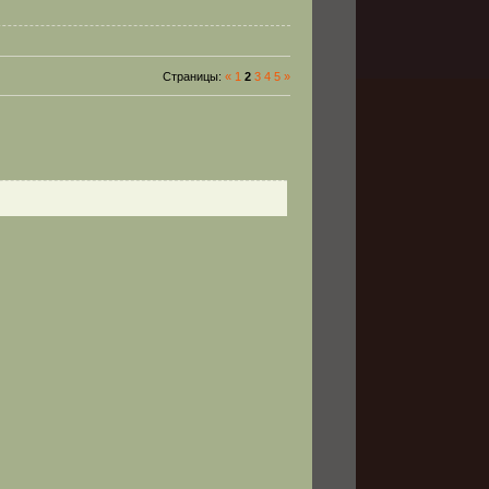
Страницы
:
«
1
2
3
4
5
»