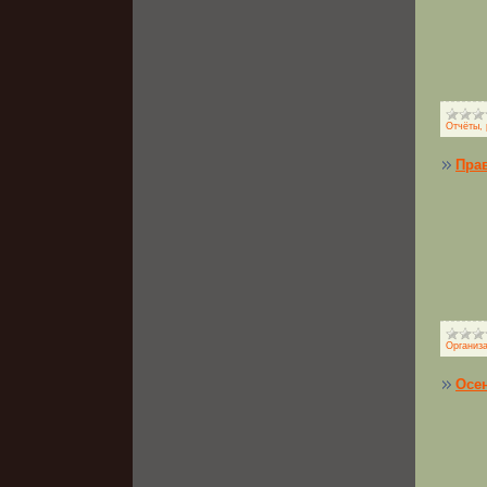
Отчёты, 
Пра
Организ
Осе