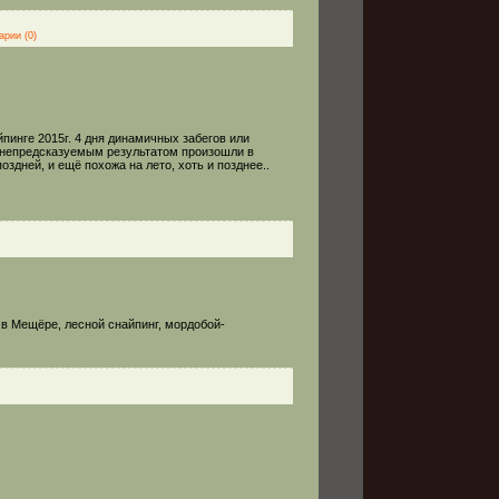
арии (0)
пинге 2015г. 4 дня динамичных забегов или
и непредсказуемым результатом произошли в
поздней, и ещё похожа на лето, хоть и позднее..
 в Мещёре, лесной снайпинг, мордобой-