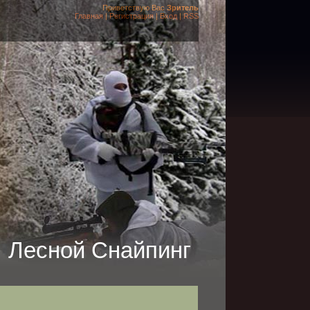
Приветствую Вас
Зритель
Главная
|
Регистрация
|
Вход
|
RSS
Лесной Снайпинг