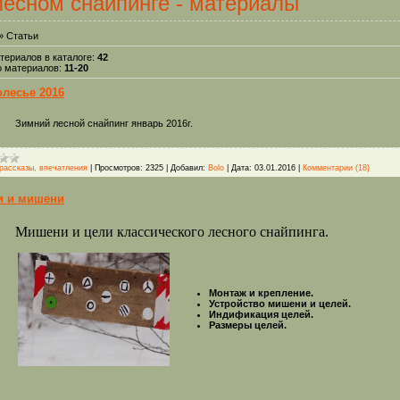
лесном снайпинге - материалы
»
Статьи
териалов в каталоге
:
42
о материалов
:
11-20
лесье 2016
Зимний лесной снайпинг январь 2016г.
рассказы, впечатления
|
Просмотров:
2325
|
Добавил:
Bolo
|
Дата:
03.01.2016
|
Комментарии (18)
и и мишени
Мишени и цели классического лесного снайпинга.
Монтаж и крепление.
Устройство мишени и целей.
Индификация целей.
Размеры целей.