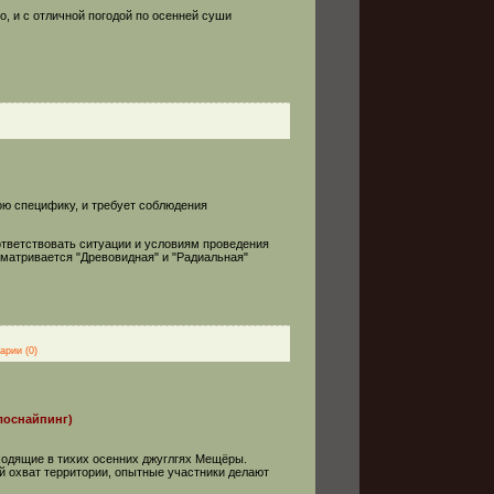
, и с отличной погодой по осенней суши
ю специфику, и требует соблюдения
тветствовать ситуации и условиям проведения
матривается "Древовидная" и "Радиальная"
арии (0)
лоснайпинг)
ходящие в тихих осенних джуглгях Мещёры.
й охват территории, опытные участники делают