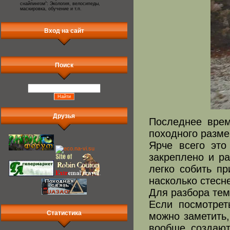
снайпингом": Экология, велосипеды,
маскировка, обучение и т.п.
Вход на сайт
Поиск
Друзья
Последнее врем
походного разме
Ярче всего это
закреплено и р
легко собить п
насколько стесн
Для разбора тем
Если посмотрет
Статистика
можно заметить,
вообще создают