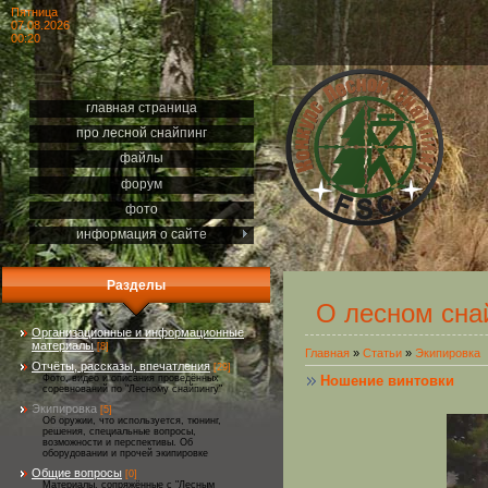
Пятница
07.08.2026
00:20
главная страница
про лесной снайпинг
файлы
форум
фото
информация о сайте
Разделы
О лесном сна
Организационные и информационные
материалы
[8]
Главная
»
Статьи
»
Экипировка
Отчёты, рассказы, впечатления
[29]
Ношение винтовки
Фото, видео и описания проведённых
соревнований по "Лесному снайпингу"
Экипировка
[5]
Об оружии, что используется, тюнинг,
решения, специальные вопросы,
возможности и перспективы. Об
оборудовании и прочей экипировке
Общие вопросы
[0]
Материалы, сопряжённые с "Лесным