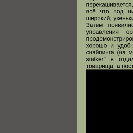
перекашивается
всё что под н
широкий, узеньки
Затем появили
управления о
продемонстриро
хорошо и удобн
снайпинга (на м
stalker" я отд
товарища, а пос