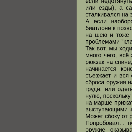
если недотянуть
или езды), а с
сталкивался на з
А если наоборо
биатлоне к позв
на шею и тоже 
проблемами "кла
Так вот, мы ход
много чего, всё
рюкзак на спине,
начинается ко
съезжает и вся 
сброса оружия н
груди, или одет
нулю, поскольку
на марше прижа
выступающими ч
Может сбоку от 
Попробовал… по
оружие оказыв