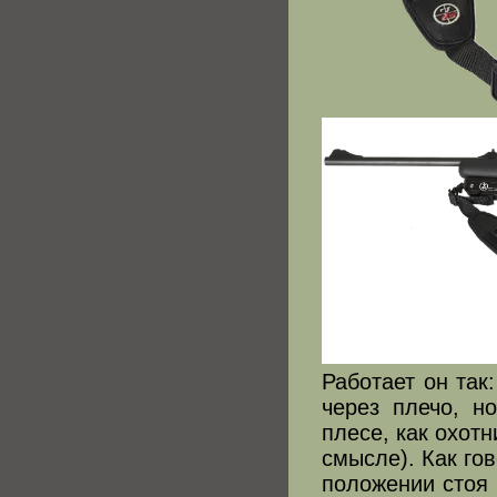
Работает он так
через плечо, н
плесе, как охот
смысле). Как го
положении стоя 