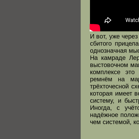
И вот, уже через
сбитого прицел
однозначная мысл
На камраде Лер
выстовочном ман
комплексе это
ремнём на мар
трёхточесной сх
которая имеет в
систему, и быс
Иногда, с учё
надёжное положе
чем системой, к