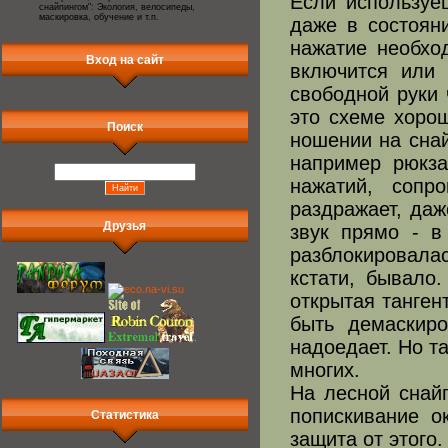
Если используе
снайпингом": Экология, велосипеды,
маскировка, обучение и т.п.
даже в состоян
нажатие необход
Вход на сайт
включится или 
свободной руки 
это схеме хорош
Поиск
ношении на снай
например рюкза
нажатий, сопр
раздражает, даж
Друзья
звук прямо - в
разблокировала
кстати, бывало
открытая танген
быть демаскиро
надоедает. Но т
многих.
На лесной снайп
попискивание о
Статистика
защита от этого.