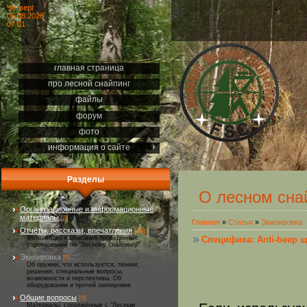
Четверг
06.08.2026
07:01
главная страница
про лесной снайпинг
файлы
форум
фото
информация о сайте
Разделы
О лесном сна
Организационные и информационные
материалы
[8]
Главная
»
Статьи
»
Экипировка
Отчёты, рассказы, впечатления
[29]
Специфика: Anti-beep 
Фото, видео и описания проведённых
соревнований по "Лесному снайпингу"
Экипировка
[5]
Об оружии, что используется, тюнинг,
решения, специальные вопросы,
возможности и перспективы. Об
оборудовании и прочей экипировке
Общие вопросы
[0]
Материалы, сопряжённые с "Лесным