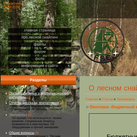
Воскресенье
09.08.2026
16:33
главная страница
про лесной снайпинг
файлы
форум
фото
информация о сайте
Разделы
О лесном сна
Организационные и информационные
материалы
[8]
Главная
»
Статьи
»
Экипировка
Отчёты, рассказы, впечатления
[29]
Винтовки -бюджетный 
Фото, видео и описания проведённых
соревнований по "Лесному снайпингу"
Экипировка
[5]
Об оружии, что используется, тюнинг,
решения, специальные вопросы,
возможности и перспективы. Об
оборудовании и прочей экипировке
Общие вопросы
[0]
Бюджетные 
Материалы, сопряжённые с "Лесным