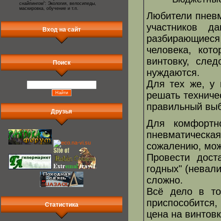
снайпингом": Экология, велосипеды,
маскировка, обучение и т.п.
Любители пневм
участников д
Вход на сайт
разбирающиес
человека, кот
винтовку, сле
Поиск
нуждаются.
Для тех же, у 
решать техниче
правильный выб
Друзья
Для комфортно
пневматическая
сожалению, мож
Провести дост
годных" (невал
сложно.
Всё дело в то
приспособится,
Статистика
цена на винтов