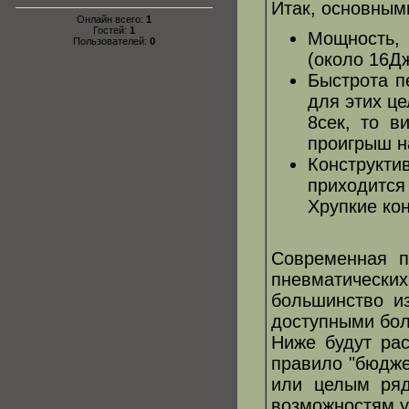
Итак, основным
Онлайн всего:
1
Гостей:
1
Мощность, 
Пользователей:
0
(около 16Д
Быстрота п
для этих ц
8сек, то в
проигрыш на
Конструкт
приходится
Хрупкие кон
Современная п
пневматическ
большинство и
доступными бо
Ниже будут ра
правило "бюдже
или целым ряд
возможностям у