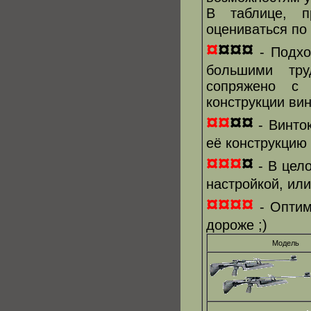
В таблице, п
оцениваться по
¤
¤¤¤
- Подхо
большими тру
сопряжено с 
конструкции вин
¤¤
¤¤
- Винто
её конструкцию
¤¤¤
¤
- В цел
настройкой, ил
¤¤¤¤
- Оптим
дороже ;)
Модель