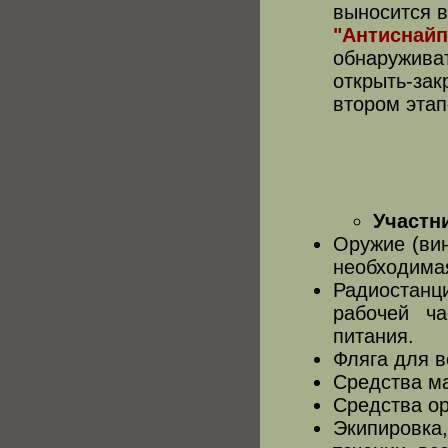
выносится в
"Антиснайп
обнаружива
открыть-зак
втором этап
Участн
Оружие (вин
необходимая
Радиостан
рабочей ч
питания.
Фляга для в
Средства ма
Средства ор
Экипировк