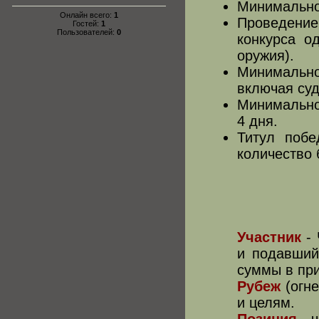
Минимальное
Онлайн всего:
1
Проведение
Гостей:
1
Пользователей:
0
конкурса о
оружия).
Минимально
включая суд
Минимальное
4 дня.
Титул побе
количество 
Участник
-
и подавший
суммы в при
Рубеж
(огн
и целям.