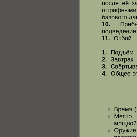
после её з
штрафными 
базового ла
10.
Прибыти
подведение 
11.
Отбой.
1.
Подъём.
2.
Завтрак.
3.
Свёртыван
4.
Общее от
Время (
Место 
мощной
Оружие