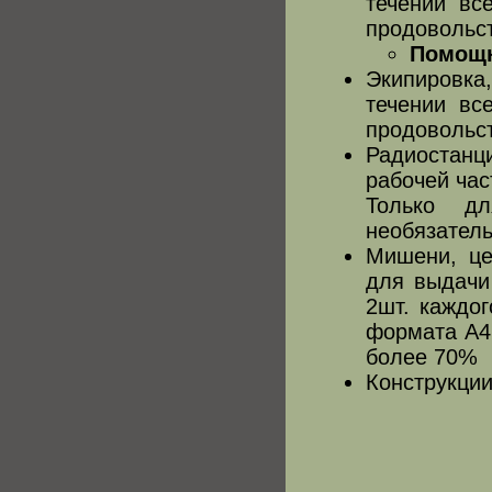
течении вс
продовольст
Помощн
Экипировк
течении вс
продовольст
Радиостан
рабочей час
Только д
необязатель
Мишени, це
для выдачи 
2шт. каждог
формата А4
более 70%
Конструкции