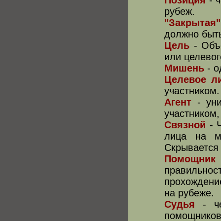
Позиция
- 
рубеж.
"Закрытая
должно быть
Цель
- Объ
или целевог
Мишень
- 
Целевое л
участником.
Агент
- ун
участником,
Связной
- 
лица на ми
Скрывается 
Помощник
правильно
прохождени
на рубеже.
Судья
- ч
помощнико