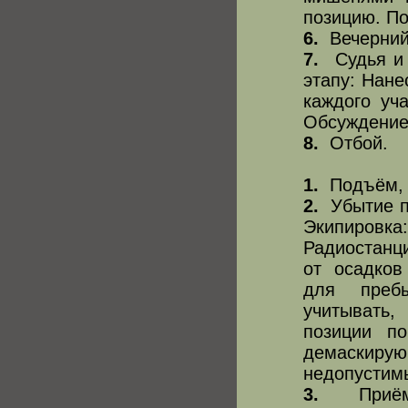
позицию. По
6.
Вечерний
7.
Судья и 
этапу: Нане
каждого уч
Обсуждение 
8.
Отбой.
1.
Подъём, з
2.
Убытие по
Экипировка
Радиостанци
от осадков
для преб
учитывать,
позиции п
демаскир
недопустим
3.
Приём 