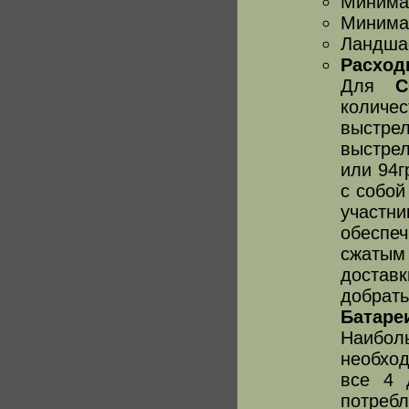
Минимал
Минимал
Ландшаф
Расход
Для
C
количе
выстре
выстре
или 94г
с собой
участн
обеспеч
сжатым
достав
добрать
Батаре
Наибол
необход
все 4 
потребл