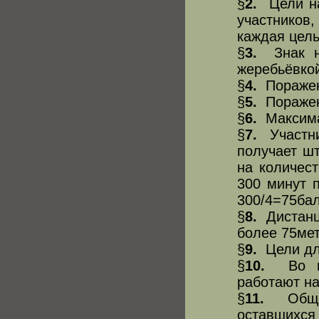
§
2.
Цели на
участников
каждая цел
§
3.
Знак на
жеребьёвко
§
4.
Поражени
§
5.
Поражени
§
6.
Максимал
§
7.
Участник
получает ш
на количес
300 минут 
300/4=75ба
§
8.
Дистанци
более 75мет
§
9.
Цели для
§
10.
Во вре
работают на
§
11.
Общее 
оставшихс