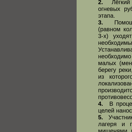
2.
Лёгкий о
огневых ру
этапа.
3.
Помощни
(равном ко
3-х) уходя
необходи
Устанавли
необходим
малых (мен
берегу реки
из которо
локализова
производи
противовесо
4.
В процес
целей нанос
5.
Участник
лагеря и 
мишенями и