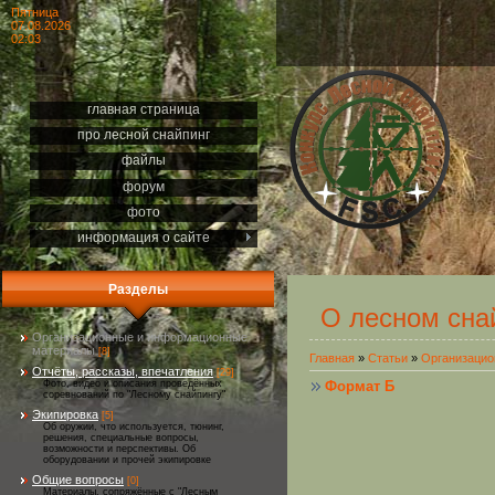
Пятница
07.08.2026
02:03
главная страница
про лесной снайпинг
файлы
форум
фото
информация о сайте
Разделы
О лесном сна
Организационные и информационные
материалы
[8]
Главная
»
Статьи
»
Организацио
Отчёты, рассказы, впечатления
[29]
Формат Б
Фото, видео и описания проведённых
соревнований по "Лесному снайпингу"
Экипировка
[5]
Об оружии, что используется, тюнинг,
решения, специальные вопросы,
возможности и перспективы. Об
оборудовании и прочей экипировке
Общие вопросы
[0]
Материалы, сопряжённые с "Лесным