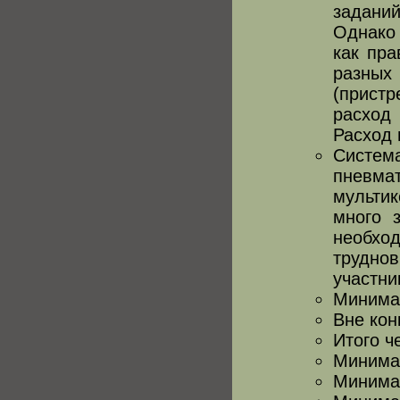
задани
Однако 
как пра
разных
(прист
расход
Расход 
Систем
пневм
мульти
много 
необхо
труднов
участни
Минимал
Вне кон
Итого ч
Минимал
Минимал