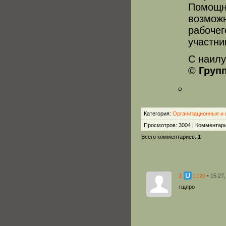
Помощн
возмож
рабочег
участни
С наилу
©
Груп
Категория
:
Организационные и
Просмотров
:
3004
|
Комментар
Всего комментариев
:
1
1
• 15:27
1120
гщпро