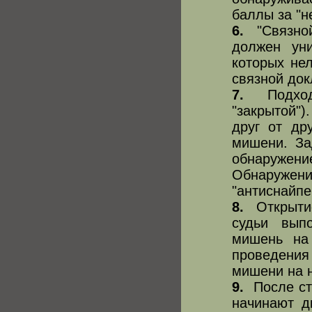
баллы за "н
6.
"Связной"
должен уни
которых нел
связной док
7.
Подход у
"закрытой")
друг от др
мишени. За
обнаружени
Обнаружение
"антиснайпе
8.
Открытие
судьи выпо
мишень на 
проведения
мишени на н
9.
После стр
начинают д