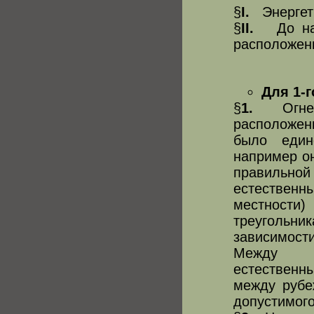
§
I.
Энергети
§
II.
До нача
расположен
Для 1-г
§
1.
Огневы
расположен
было един
например о
правильно
естестве
местности
треуголь
зависимости
Между 
естественны
между рубе
допустимого