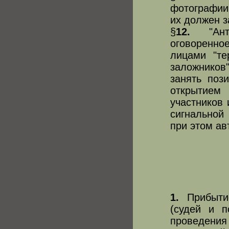
фотографии 
их должен з
§
12.
"Антис
оговоренн
лицами "те
заложников
занять поз
открытием
участников 
сигнальной
при этом а
1.
Прибытие
(судей и п
проведения