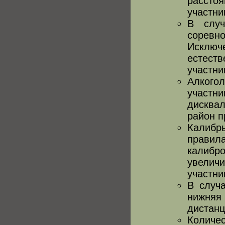
расстоя
участни
В случ
соревно
Исключ
естест
участни
Алкого
участн
дисква
район п
Калибр
правила
калибр
увелич
участни
В случа
нижняя
дистанц
Количе