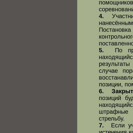
помощнико
соревнован
4.
Участник
нанесённым
Постановка 
контрольно
поставленно
5.
По приб
находящийс
результаты
случае пор
восстанавл
позиции, по
6.
Закрыт
позиций бу
находящийс
штрафные 
стрельбу.
7.
Если уча
истечения к