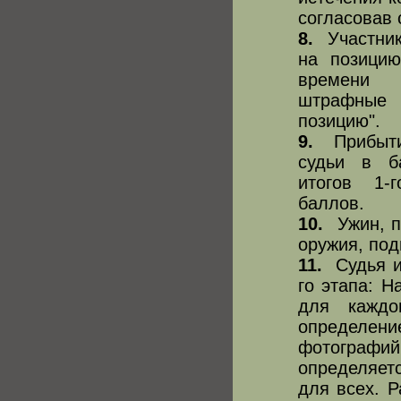
согласовав 
8.
Участник 
на позицию
времени 
штрафные
позицию".
9.
Прибытие
судьи в б
итогов 1-
баллов.
10.
Ужин, по
оружия, под
11.
Судья и 
го этапа: 
для каждо
определени
фотографий
определяетс
для всех. Р