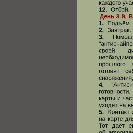
каждого уча
12.
Отбой.
День 3-й. 
1.
Подъём.
2.
Завтрак.
3.
Помощни
"антиснайпе
своей ди
необходимо
прошлого 
готовят с
снаряжения,
4.
"Антисна
готовности
карты и час
уходят на в
5.
Контакт с
на карте дл
Тот даёт е
обнаружива