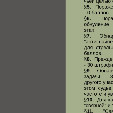
чьей целью 
§
5.
Поражен
- 0 баллов.
§
6.
Пораже
обнуление
этап.
§
7.
Обнару
"антиснайп
для стрель
баллов.
§
8.
Преждевр
- 30 штрафн
§
9.
Обнаруж
задачи - 
другого уча
этом судье
частоте и у
§
10.
Для каж
"связной" и
§
11.
"Связн