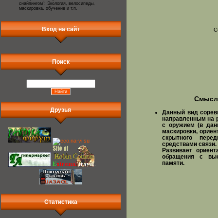
снайпингом": Экология, велосипеды,
маскировка, обучение и т.п.
Вход на сайт
С
Поиск
Смысл 
Друзья
Данный вид сорев
направленным на р
с оружием (в дан
маскировки, ориен
скрытного пере
средствами связи.
Развивает ориен
обращения с выс
памяти.
Статистика