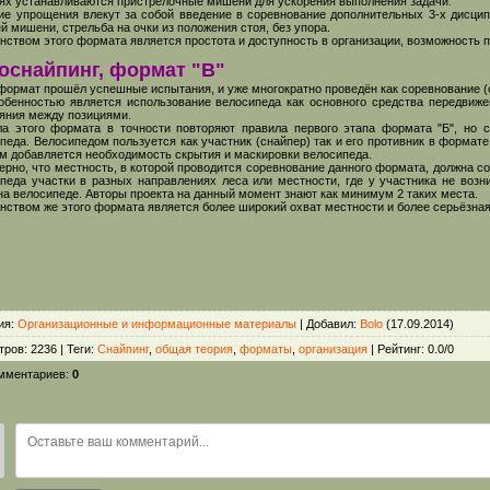
ях устанавливаются пристрелочные мишени для ускорения выполнения задачи.
ие упрощения влекут за собой введение в соревнование дополнительных 3-х дисципл
й мишени, стрельба на очки из положения стоя, без упора.
нством этого формата является простота и доступность в организации, возможность п
оснайпинг, формат "В"
ормат прошёл успешные испытания, и уже многократно проведён как соревнование (с
обенностью является использование велосипеда как основного средства передвиже
яния между позициями.
а этого формата в точности повторяют правила первого этапа формата "Б", но 
педа. Велосипедом пользуется как участник (снайпер) так и его противник в формат
м добавляется необходимость скрытия и маскировки велосипеда.
ерно, что местность, в которой проводится соревнование данного формата, должна 
педа участки в разных направлениях леса или местности, где у участника не возн
на велосипеде. Авторы проекта на данный момент знают как минимум 2 таких места.
нством же этого формата является более широкий охват местности и более серьёзная
ия
:
Организационные и информационные материалы
|
Добавил
:
Bolo
(17.09.2014)
тров
:
2236
|
Теги
:
Снайпинг
,
общая теория
,
форматы
,
организация
|
Рейтинг
:
0.0
/
0
омментариев
:
0