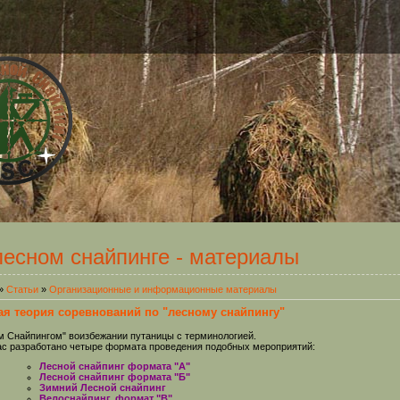
лесном снайпинге - материалы
»
Статьи
»
Организационные и информационные материалы
я теория соревнований по "лесному снайпингу"
 Снайпингом" воизбежании путаницы с терминологией.
 разработано четыре формата проведения подобных мероприятий:
Лесной снайпинг формата "А"
Лесной снайпинг формата "Б"
Зимний Лесной снайпинг
Велоснайпинг, формат "В"