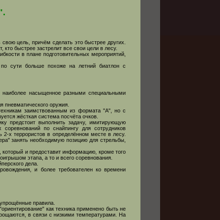
".
 свою цель, причём сделать это быстрее других.
 кто быстрее застрелит все свои цели в лесу.
ибкости в плане подготовительных мероприятий,
 по сути больше похоже на летний биатлон с
 наиболее насыщенное разными специальными
ля пневматического оружия.
техникам заимствованным из формата "А", но с
уется жёсткая система посчёта очков.
нику предстоит выполнить задачу, имитирующую
х соревнований по снайпингу для сотрудников
ть 2-х террористов в определённом месте в лесу.
пера" занять необходимую позицию для стрельбы,
о", который и предоставит информацию, кроме того
проигрышом этапа, а то и всего соревнования.
йперского дела.
ровождения, и более требователен ко времени
о упрощённые правила.
 "ориентирование" как техника применено быть не
рощаются, в связи с низкими температурами. На