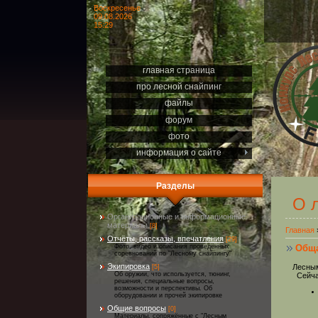
Воскресенье
09.08.2026
15:29
главная страница
про лесной снайпинг
файлы
форум
фото
информация о сайте
Разделы
О 
Организационные и информационные
материалы
[8]
Главная
Отчёты, рассказы, впечатления
[29]
Обща
Фото, видео и описания проведённых
соревнований по "Лесному снайпингу"
Экипировка
Лесным
[5]
Об оружии, что используется, тюнинг,
Сейчас
решения, специальные вопросы,
возможности и перспективы. Об
оборудовании и прочей экипировке
Общие вопросы
[0]
Материалы, сопряжённые с "Лесным