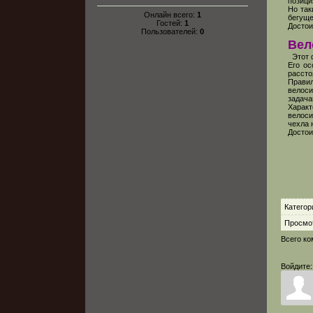
позици
Но так
Онлайн всего:
1
бегуще
Гостей:
1
Достои
Пользователей:
0
Вел
Этот ф
Его ос
рассто
Правил
велоси
задача
Характ
велоси
чехла 
Достои
Категор
Просмо
Всего к
Войдите: