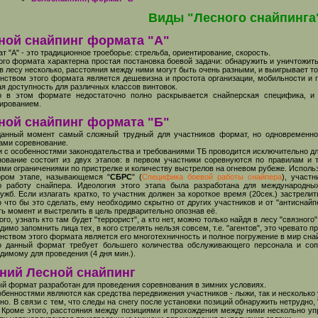
Виды "Лесного снайпинга
ной снайпинг формата "А"
 "А" - это традиционное троеборье: стрельба, ориентирование, скорость.
ого формата характерна простая постановка боевой задачи: обнаружить и уничтожить
в лесу несколько, расстояния между ними могут быть очень разными, и выигрывает тот,
нством этого формата является дешевизна и простота организации, мобильности и г
я доступность для различных классов винтовок.
о в этом формате недостаточно полно раскрывается снайперская специфика, и
ированием.
ной снайпинг формата "Б"
нный момент самый сложный трудный для участников формат, но одновременно
ами соревнование.
и с особенностями законодательства и требованиями ТБ проводится исключительно д
ование состоит из двух этапов: в первом участники соревнуются по правилам и 
ми ограничениями по пристрелке и количеству выстрелов на огневом рубеже. Использ
ором этапе, называющемся "
СБРС
" (
Специфика боевой работы снайпера
), участ
ю работу снайпера. Идеология этого этапа была разработана для международны
ужб. Если излагать кратко, то участник должен за короткое время (20сек.) застрели
 что бы это сделать, ему необходимо скрытно от других участников и от "антиснай
ь момент и выстрелить в цель предварительно опознав её.
ого, узнать кто там будет "террорист", а кто нет, можно только найдя в лесу "связног
димо запомнить лица тех, в кого стрелять нельзя совсем, т.е. "агентов", это чревато 
нством этого формата является его многотехничность и полное погружение в мир сна
о данный формат требует большего количества обслуживающего персонала и соп
димому для проведения (4 дня мин.).
ний Лесной снайпинг
 формат разработан для проведения соревнования в зимних условиях.
обенностями являются как средства передвижения участников - лыжи, так и нескольк
но. В связи с тем, что следы на снегу после установки позиций обнаружить нетрудно,
 Кроме этого, расстояния между позициями и прохождения между ними нескольно уп