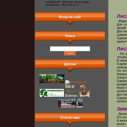
снайпингом": Экология, велосипеды,
маскировка, обучение и т.п.
Лес
Вход на сайт
Формат
Для эт
Целей 
Достои
широка
Поиск
Однак
ориент
Лес
На да
техник
В связ
Друзья
Соревн
сильны
На вт
боеву
спецсл
Однако
выждат
Мало т
необхо
Достои
Однак
необхо
Зим
Данный
Его ос
Статистика
А имен
может.