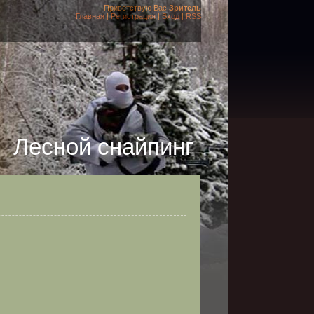
Приветствую Вас
Зритель
Главная
|
Регистрация
|
Вход
|
RSS
Лесной снайпинг