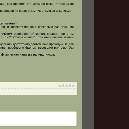
ин, как правило это метание ножа, стрельба по
роведения в периуд зимних отпусков и каникул.
м. отчёты).
ния, и соответственно в несколько раз большие
с учётом особенностей использования при этом
е с СБРС ("антиснайпер"), так что к выполняемым
содержать достаточно длительные проходимые для
икнет проблем с фактом перевозки винтовки без
 физическая нагрузка на участников.