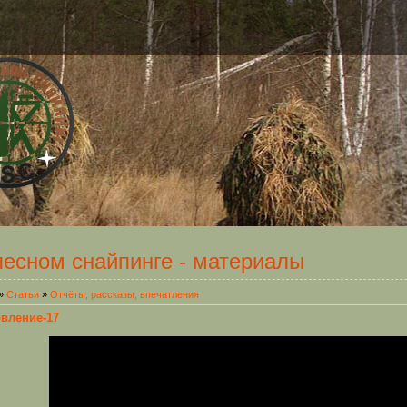
лесном снайпинге - материалы
»
Статьи
»
Отчёты, рассказы, впечатления
вление-17