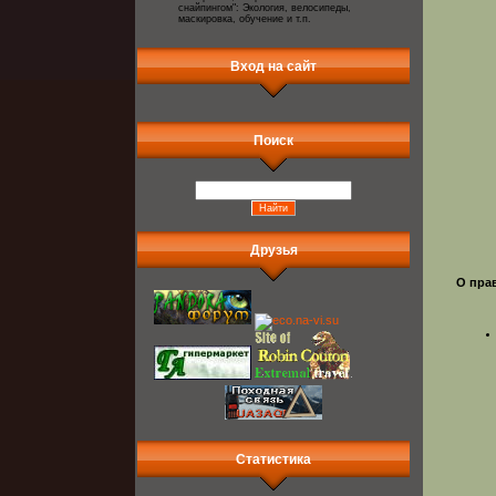
снайпингом": Экология, велосипеды,
маскировка, обучение и т.п.
Вход на сайт
Поиск
Друзья
О пра
Статистика