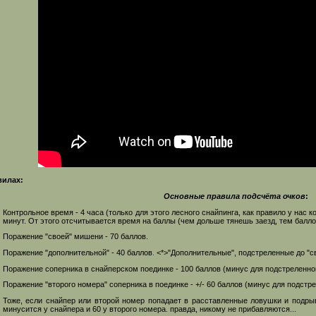
вилах:
Основные правила подсчёта очков
:
Контрольное время - 4 часа (только для этого лесного снайпинга, как правило у нас ко
минут. От этого отсчитывается время на баллы (чем дольше тянешь заезд, тем балл
Поражение "своей" мишени - 70 баллов.
Поражение "дополнительной" - 40 баллов. <*>"Дополнительные", подстреленные до "с
Поражение соперника в снайперском поединке - 100 баллов (минус для подстреленно
Поражение "второго номера" соперника в поединке - +/- 60 баллов (минус для подстр
Тоже, если снайпер или второй номер попадает в расставленные ловушки и подрыв
минусится у снайпера и 60 у второго номера. правда, никому не прибавляются...