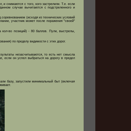
, и снимаются с того, кого застрелили. Т.е. если
 данном случае вычитаются с подстреленного и
д соревнованием (исходя из технических условий
елании, участник может после поражения "своей"
 кол-во позиций) - 80 баллов. Пули, выстрелы,
вания) по пределу видимости с этих дорог.
езультаты незасчитываются, то есть нет смысла
же, если он успел выбраться на дорогу в предел
али базу, запустили минимальный быт (включая
живает.