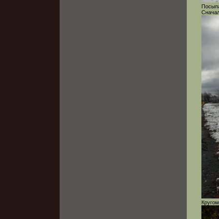
Посыпа
Сначал
Кругом