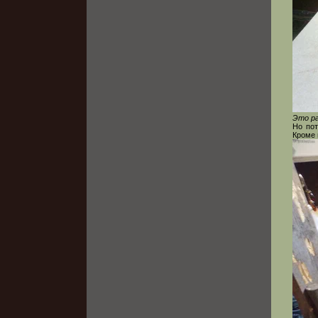
Это ра
Но пот
Кроме 