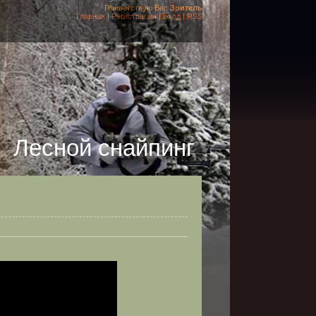
Приветствую Вас
Зритель
Главная
|
Регистрация
|
Вход
|
RSS
Лесной снайпинг