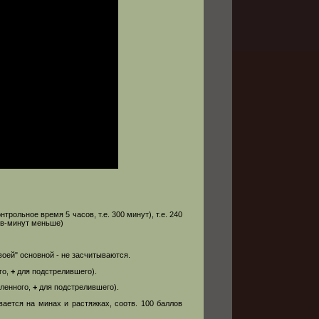
нтрольное время 5 часов, т.е. 300 минут), т.е. 240
ов-минут меньше)
воей" основной - не засчитываются.
го,
+
для подстрелившего).
еленного,
+
для подстрелившего).
ается на минах и растяжках, соотв. 100 баллов