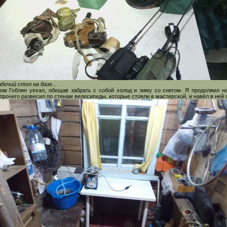
бочий стол на базе...
ом Гоблин уехал, обещав забрать с собой холод и зиму со снегом. Я продолжил н
прочего развесил по стенам велосипеды, которые стояли в мастерской, и навёл в ней 