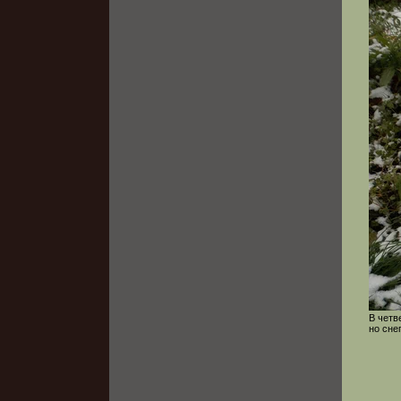
В четв
но сне