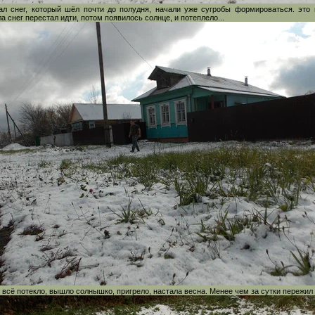
л снег, который шёл почти до полудня, начали уже сугробы формироваться. это
а снег перестал идти, потом появилось солнце, и потеплело...
 всё потекло, вышло солнышко, пригрело, настала весна. Менее чем за сутки пережил 