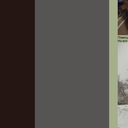
Помеще
Но вот