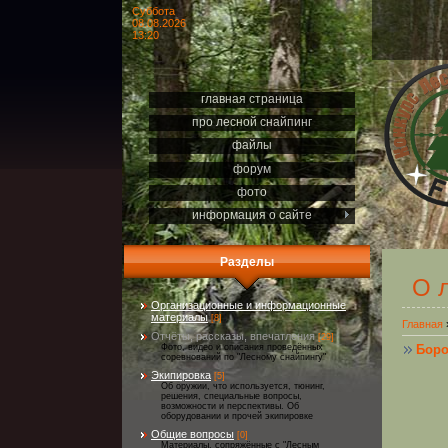
Суббота
08.08.2026
13:20
главная страница
про лесной снайпинг
файлы
форум
фото
информация о сайте
Разделы
О 
Организационные и информационные
материалы
[8]
Главная
Отчёты, рассказы, впечатления
[29]
Боро
Фото, видео и описания проведённых
соревнований по "Лесному снайпингу"
Экипировка
[5]
Об оружии, что используется, тюнинг,
решения, специальные вопросы,
возможности и перспективы. Об
оборудовании и прочей экипировке
Общие вопросы
[0]
Материалы, сопряжённые с "Лесным