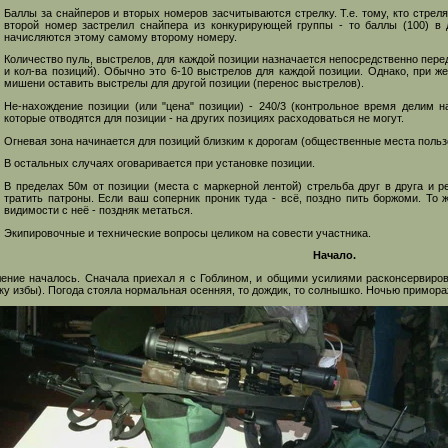
Баллы за снайперов и вторых номеров засчитываются стрелку. Т.е. тому, кто стрелял
второй номер застрелил снайпера из конкурирующей группы - то баллы (100) в
начисляются этому самому второму номеру.
Количество пуль, выстрелов, для каждой позиции назначается непосредственно пере
и кол-ва позиций). Обычно это 6-10 выстрелов для каждой позиции. Однако, при ж
мишени оставить выстрелы для другой позиции (перенос выстрелов).
Не-нахождение позиции (или "цена" позиции) - 240/3 (контрольное время делим на
которые отводятся для позиции - на других позициях расходоваться не могут.
Огневая зона начинается для позиций близким к дорогам (общественные места пользо
В остальных случаях оговаривается при установке позиции.
В пределах 50м от позиции (места с маркерной лентой) стрельба друг в друга и р
тратить патроны. Если ваш соперник проник туда - всё, поздно пить боржоми. То 
видимости с неё - поздняк метаться.
Экипировочные и технические вопросы целиком на совести участника.
Начало.
ение началось. Сначала приехал я с Гоблином, и общими усилиями расконсервиров
ку избы). Погода стояла нормальная осенняя, то дождик, то солнышко. Ночью примора