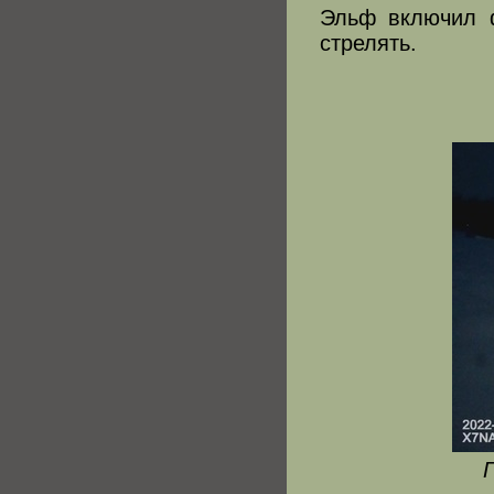
Эльф включил ф
стрелять.
Г