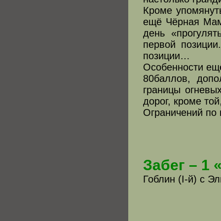
Кроме упомянуты
ещё Чёрная Мам
день «прогулят
первой позиции
позиции…
Особенности ещё
80баллов, допо
границы огневы
дорог, кроме той
Ограничений по 
Забег – 1 
Гоблин (I-й) с Эл