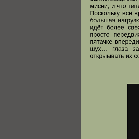
мисии, и что теп
Поскольку всё в
большая нагрузк
идёт более све
просто передв
пятачке впереди
шух… глаза за
открыывать их с