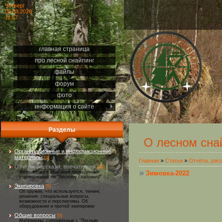
Четверг
06.08.2026
11:57
главная страница
про лесной снайпинг
файлы
форум
фото
информация о сайте
Разделы
О лесном сна
Организационные и информационные
материалы
[8]
Главная
»
Статьи
»
Отчёты, рас
Отчёты, рассказы, впечатления
[29]
Зимовка-2022
Фото, видео и описания проведённых
соревнований по "Лесному снайпингу"
Экипировка
[5]
Об оружии, что используется, тюнинг,
решения, специальные вопросы,
возможности и перспективы. Об
оборудовании и прочей экипировке
Общие вопросы
[0]
Материалы, сопряжённые с "Лесным