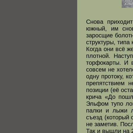
Снова приходит
южный, им сно
заросщие болот
структуры, типа 
Когда они всё ж
плотной. Насту
торфокарты. И 
совсем не хотел
одну протоку, ко
препятствием н
позиции (её ост
крича «До пошл
Эльфом тупо ло
палки и лыжи л
съезд (который 
не заметив. Пос
Так и вышли на 