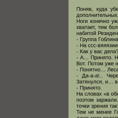
Поняв, куда уб
дополнительных
Ноги конечно у
хватает, тем бол
набитой Резиден
- Группа Гоблин
- На ссс-вяяязи
- Как у вас дела
- А… Принято. Н
Вот. Потом уже 
- Понятно… Лес
- Да-а-а!.. Че
Затянулся, и… в
- Принято.
На словах «в об
поэтом заржали
точки зрения та
Тем не менее Г