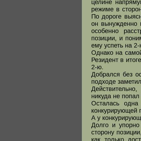
целине напряму
режиме в сторон
По дороге выясн
он вынужденно в
особенно расс
позиции, и пони
ему успеть на 2-
Однако на самой
Резидент в итоге
2-ю.
Добрался без о
подходе заметил
Действительно,
никуда не попал 
Осталась одна 
конкурирующей г
А у конкурирующ
Долго и упорно
сторону позиции
как только дос