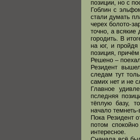
позиции, но с п
Гоблин с эльфом
стали думать пла
черех болото-за
точно, а всякие
городить. В ито
на юг, и пройдя
позиция, причём
Решено – поех
Резидент выше
следам тут тол
самих нет и не 
Главное удивл
пследняя позиц
тёплую базу, т
начало темнеть-
Пока Резидент о
потом спокойно
интересное.
Сначала всё бы