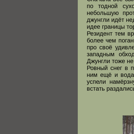
по тодной сух
небольшую прот
джунгли идёт не
идее границы то
Резидент тем вр
более чем поган
про своё удивл
западным обхо
Джунгли тоже не
Ровный снег в п
ним ещё и вода
успели намёрзн
встать раздалис