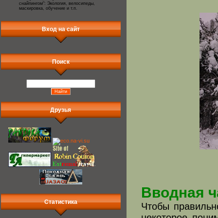
снайпингом": Экология, велосипеды,
маскировка, обучение и т.п.
Вход на сайт
Поиск
Друзья
Вводная ч
Статистика
Чтобы правильно
некоторое поним